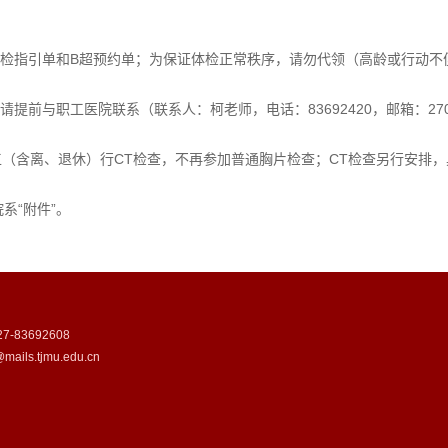
体检指引单和B超预约单；为保证体检正常秩序，请勿代领（高龄或行动不
前与职工医院联系（联系人：柯老师，电话：83692420，邮箱：27085
工（含离、退休）行CT检查，不再参加普通胸片检查；CT检查另行安排
系“附件”。
83692608
ails.tjmu.edu.cn