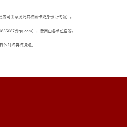
便者可由家属凭其校园卡或身份证代领）。
5687@qq.com），费用由各单位自筹。
，具体时间另行通知。