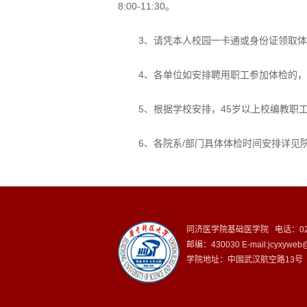
8:00-11:30。
3、请凭本人校园一卡通或身份证领取
4、各单位如安排聘用职工参加体检的，请提
5、根据学校安排，45岁以上校编教职
6、各院系/部门具体体检时间安排详见院
同济医学院基础医学院 电话：027-
邮编：430030 E-mail:jcyxyweb@m
学院地址：中国武汉航空路13号